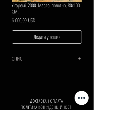
У гаремі, 2000. Масло, полотно, 80х100
СМ.
Ціна
6 000,00 USD
Додати у кошик
ОПИС
ПОЛОТНО, МАСЛО.
80х100 СМ.
ДОСТАВКА І ОПЛАТА
ПОЛІТИКА КОНФІДЕНЦІЙНОСТІ
Телефон:
+380962165298
Телефон:
+380503571573
E-mail:
info@galleryart.store