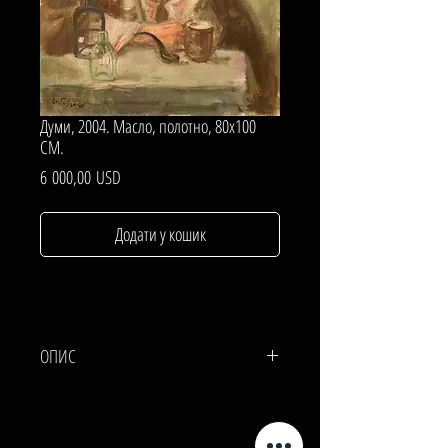
Думи, 2004. Масло, полотно, 80х100
СМ.
Ціна
6 000,00 USD
Додати у кошик
ОПИС
ПОЛОТНО, МАСЛО.
80х100 СМ.