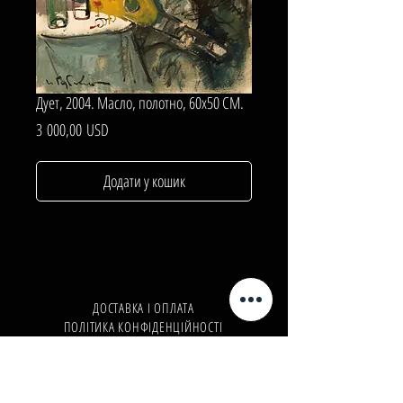
Дует, 2004. Масло, полотно, 60х50 СМ.
Ціна
3 000,00 USD
Додати у кошик
ДОСТАВКА І ОПЛАТА
ПОЛІТИКА КОНФІДЕНЦІЙНОСТІ
Телефон:
+380962165298
Телефон:
+380503571573
E-mail:
info@galleryart.store