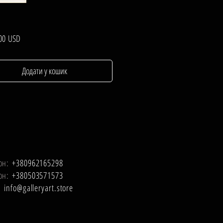
Ціна
,00 USD
Додати у кошик
он:
+380962165298
он:
+380503571573
l:
info@galleryart.store