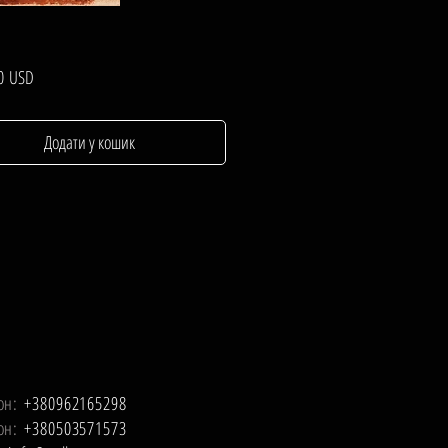
Ціна
0 USD
Додати у кошик
он:
+380962165298
он:
+380503571573