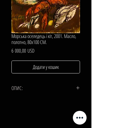
Морська оселедець і кіт, 2001. Масло,
полотно, 80х100 СМ.
Ціна
6 000,00 USD
Додати у кошик
ОПИС:
ПОЛОТНО, Масло.
80х100 СМ.