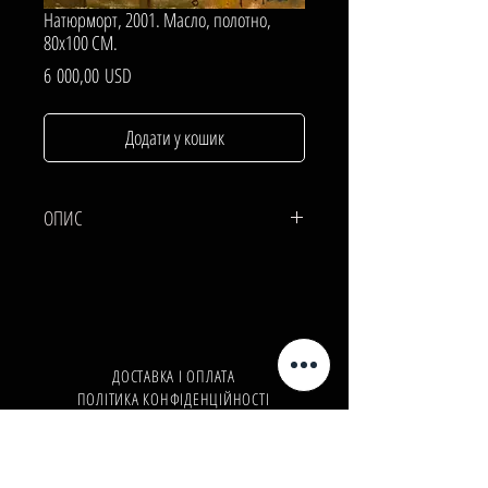
Натюрморт, 2001. Масло, полотно,
80х100 СМ.
Ціна
6 000,00 USD
Додати у кошик
ОПИС
ПОЛОТНО, Масло.
80х100 СМ.
ДОСТАВКА І ОПЛАТА
ПОЛІТИКА КОНФІДЕНЦІЙНОСТІ
Телефон:
+380962165298
Телефон:
+380503571573
E-mail:
info@galleryart.store