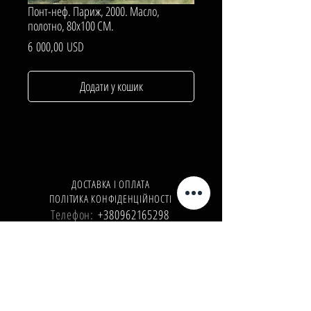
Понт-неф. Париж, 2000. Масло,
полотно, 80х100 СМ.
Ціна
6 000,00 USD
Додати у кошик
ДОСТАВКА І ОПЛАТА
ПОЛІТИКА КОНФІДЕНЦІЙНОСТІ
Телефон:
+380962165298
Телефон:
+380503571573
E-mail:
info@galleryart.store