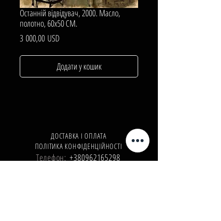
Останній відвідувач, 2000. Масло,
полотно, 60х50 СМ.
Ціна
3 000,00 USD
Додати у кошик
ДОСТАВКА І ОПЛАТА
ПОЛІТИКА КОНФІДЕНЦІЙНОСТІ
Телефон:
+380962165298
Телефон:
+380503571573
E-mail:
info@galleryart.store