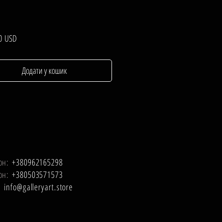
Ціна
0 USD
Додати у кошик
он:
+380962165298
он:
+380503571573
l:
info@galleryart.store