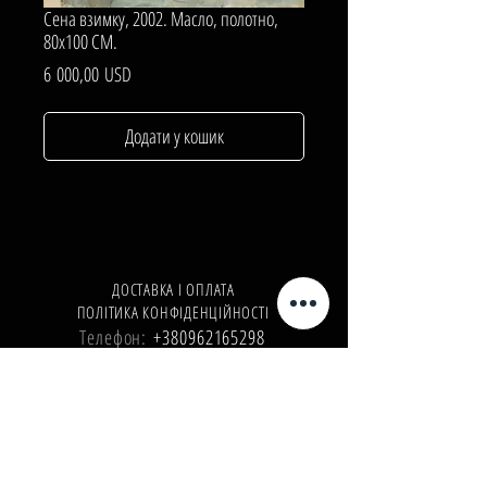
Сена взимку, 2002. Масло, полотно,
80х100 СМ.
Ціна
6 000,00 USD
Додати у кошик
ДОСТАВКА І ОПЛАТА
ПОЛІТИКА КОНФІДЕНЦІЙНОСТІ
Телефон:
+380962165298
Телефон:
+380503571573
E-mail:
info@galleryart.store