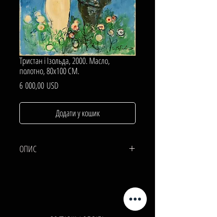
Тристан і Ізольда, 2000. Масло,
полотно, 80х100 СМ.
Ціна
6 000,00 USD
Додати у кошик
ОПИС
ПОЛОТНО, МАСЛО.
80х100 СМ.