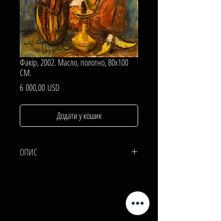
Факір, 2002. Масло, полотно, 80х100
СМ.
Ціна
6 000,00 USD
Додати у кошик
ОПИС
ПОЛОТНО, Масло.
80х100 СМ.