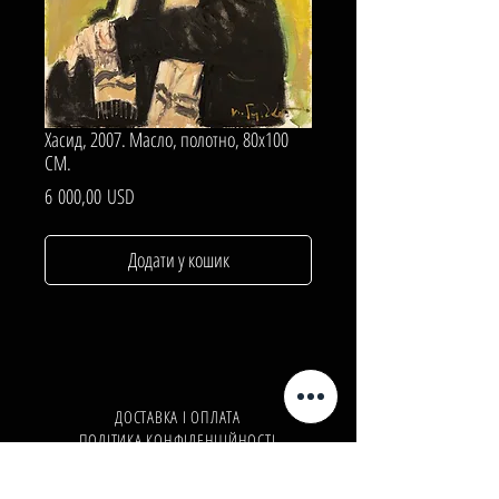
Хасид, 2007. Масло, полотно, 80х100
СМ.
Ціна
6 000,00 USD
Додати у кошик
ДОСТАВКА І ОПЛАТА
ПОЛІТИКА КОНФІДЕНЦІЙНОСТІ
Телефон:
+380962165298
Телефон:
+380503571573