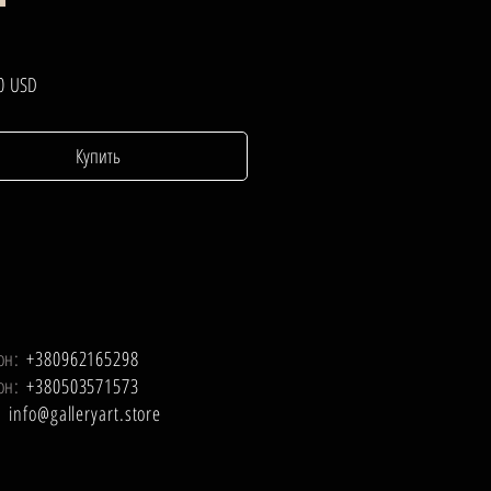
Цена
0 USD
Купить
он:
+380962165298
он:
+380503571573
l:
info@galleryart.store