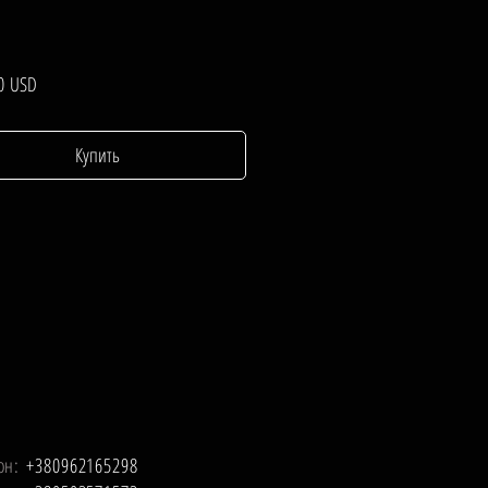
Цена
0 USD
Купить
он:
+380962165298