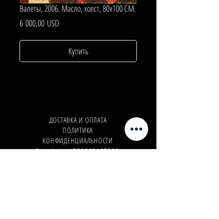
Валеты, 2006. Масло, холст, 80х100 СМ.
Цена
6 000,00 USD
Купить
ДОСТАВКА И ОПЛАТА
ПОЛИТИКА
КОНФИДЕНЦИАЛЬНОСТИ
Телефон:
+380962165298
Телефон:
+380503571573
E-mail:
info@galleryart.store