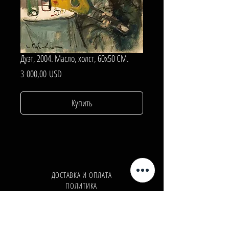
Дуэт, 2004. Масло, холст, 60х50 СМ.
Цена
3 000,00 USD
Купить
ДОСТАВКА И ОПЛАТА
ПОЛИТИКА
КОНФИДЕНЦИАЛЬНОСТИ
Телефон:
+380962165298
Телефон:
+380503571573
E-mail:
info@galleryart.store