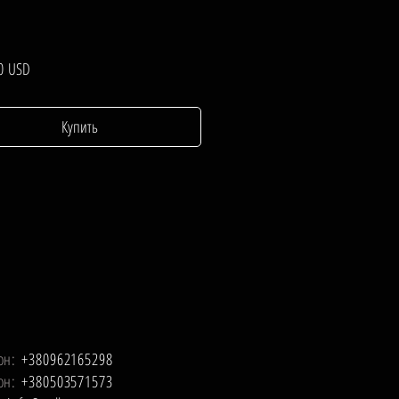
Цена
0 USD
Купить
он:
+380962165298
он:
+380503571573