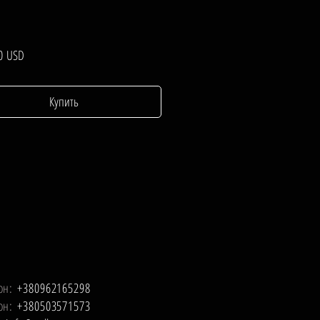
Цена
0 USD
Купить
он:
+380962165298
он:
+380503571573