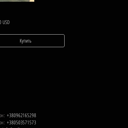
Цена
0 USD
Купить
он:
+380962165298
он:
+380503571573