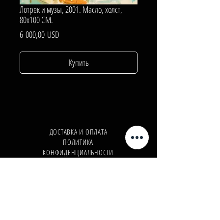
Лотрек и музы, 2001. Масло, холст,
80х100 СМ.
Цена
6 000,00 USD
Купить
ДОСТАВКА И ОПЛАТА
ПОЛИТИКА
КОНФИДЕНЦИАЛЬНОСТИ
Телефон:
+380962165298
Телефон:
+380503571573
E-mail:
info@galleryart.store