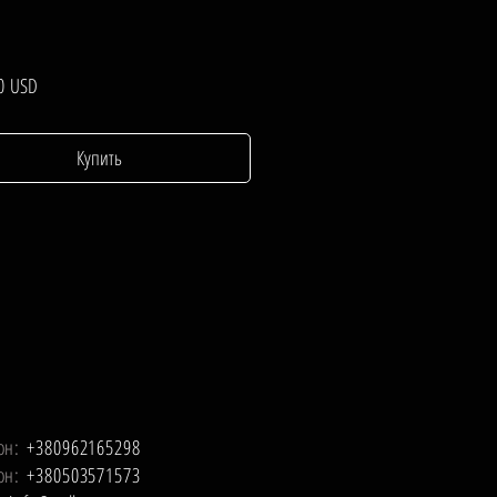
Цена
0 USD
Купить
он:
+380962165298
он:
+380503571573