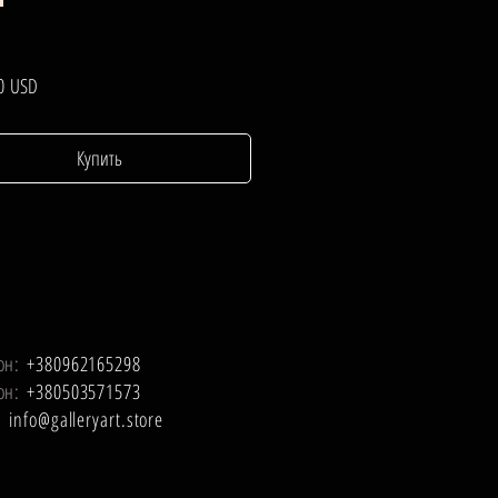
Цена
0 USD
Купить
он:
+380962165298
он:
+380503571573
l:
info@galleryart.store