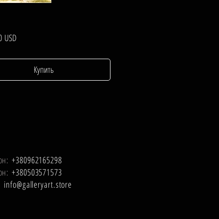
Цена
0 USD
Купить
он:
+380962165298
он:
+380503571573
l:
info@galleryart.store