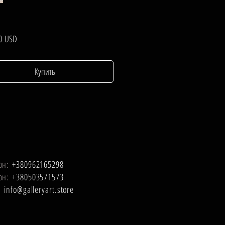
Цена
0 USD
Купить
он:
+380962165298
он:
+380503571573
l:
info@galleryart.store