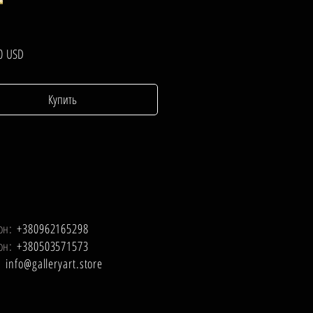
Цена
0 USD
Купить
он:
+380962165298
он:
+380503571573
l:
info@galleryart.store