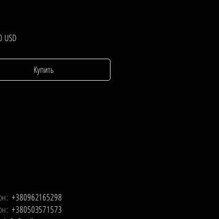
Цена
0 USD
Купить
он:
+380962165298
он:
+380503571573