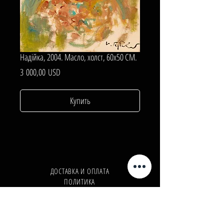
Надiйка, 2004. Масло, холст, 60х50 СМ.
Цена
3 000,00 USD
Купить
ДОСТАВКА И ОПЛАТА
ПОЛИТИКА
КОНФИДЕНЦИАЛЬНОСТИ
Телефон:
+380962165298
Телефон:
+380503571573
E-mail:
info@galleryart.store