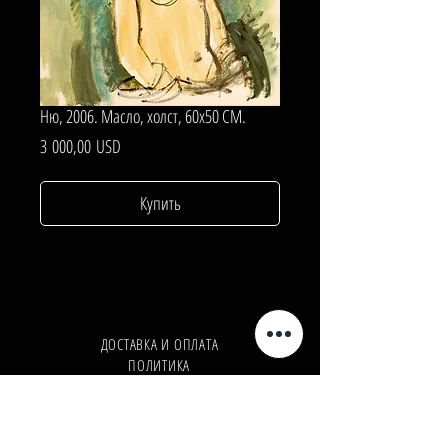
Ню, 2006. Масло, холст, 60х50 СМ.
Цена
3 000,00 USD
Купить
ДОСТАВКА И ОПЛАТА
ПОЛИТИКА
КОНФИДЕНЦИАЛЬНОСТИ
Телефон:
+380962165298
Телефон:
+380503571573