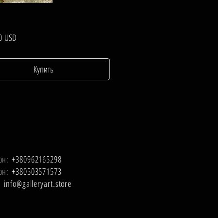
Цена
0 USD
Купить
он:
+380962165298
он:
+380503571573
l:
info@galleryart.store