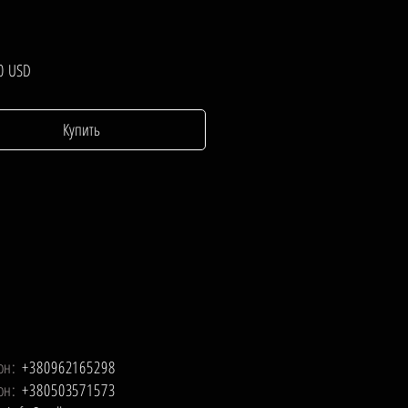
Цена
0 USD
Купить
он:
+380962165298
он:
+380503571573