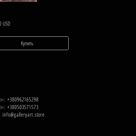
Цена
0 USD
Купить
он:
+380962165298
он:
+380503571573
l:
info@galleryart.store