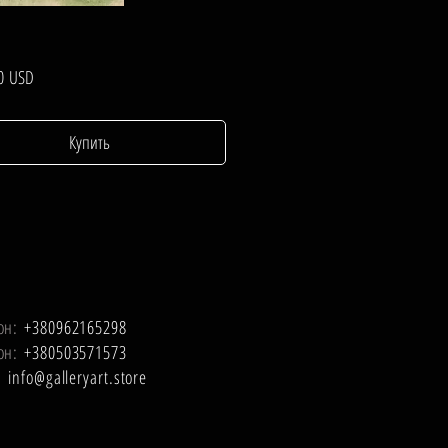
Цена
0 USD
Купить
он:
+380962165298
он:
+380503571573
l:
info@galleryart.store