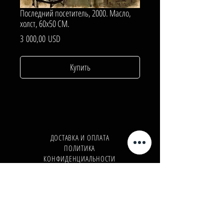
Последний посетитель, 2000. Масло,
холст, 60х50 СМ.
Цена
3 000,00 USD
Купить
ДОСТАВКА И ОПЛАТА
ПОЛИТИКА
КОНФИДЕНЦИАЛЬНОСТИ
Телефон:
+380962165298
Телефон:
+380503571573
E-mail:
info@galleryart.store