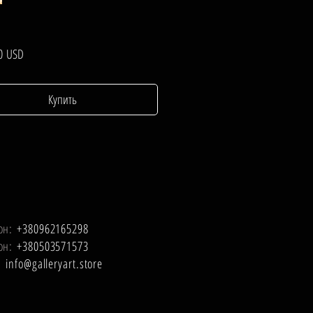
Цена
0 USD
Купить
он:
+380962165298
он:
+380503571573
l:
info@galleryart.store