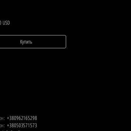
Цена
0 USD
Купить
он:
+380962165298
он:
+380503571573