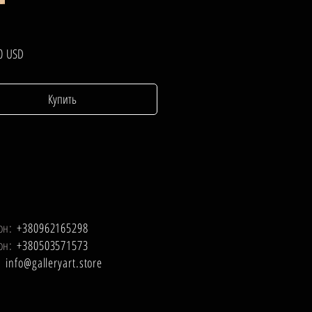
Цена
0 USD
Купить
он:
+380962165298
он:
+380503571573
l:
info@galleryart.store