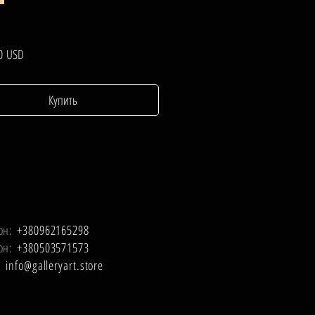
Цена
0 USD
Купить
он:
+380962165298
он:
+380503571573
l:
info@galleryart.store