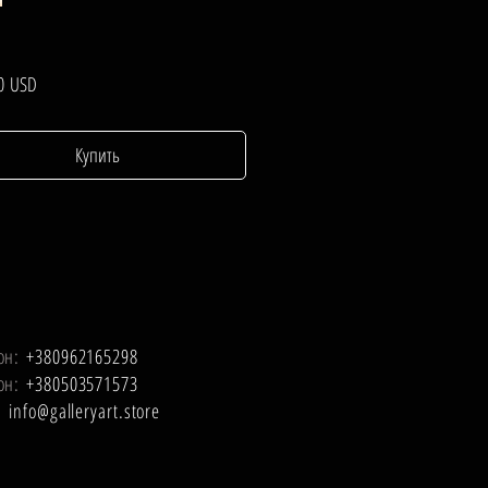
Цена
0 USD
Купить
он:
+380962165298
он:
+380503571573
l:
info@galleryart.store