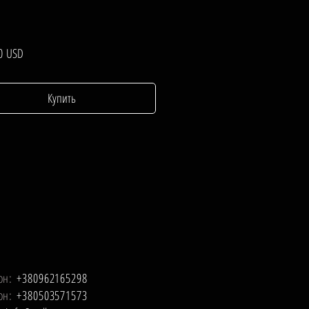
Цена
0 USD
Купить
он:
+380962165298
он:
+380503571573