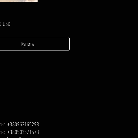
Цена
0 USD
Купить
он:
+380962165298
он:
+380503571573