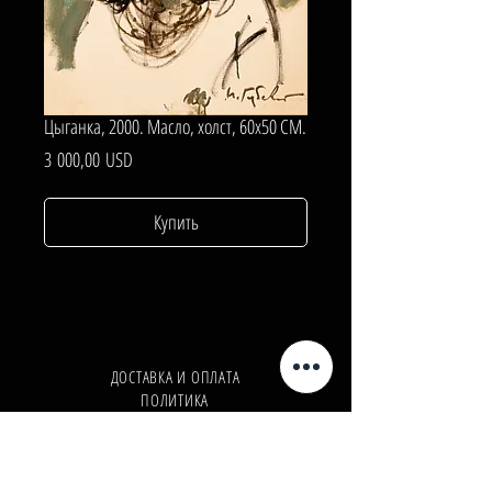
Цыганка, 2000. Масло, холст, 60х50 СМ.
Цена
3 000,00 USD
Купить
ДОСТАВКА И ОПЛАТА
ПОЛИТИКА
КОНФИДЕНЦИАЛЬНОСТИ
Телефон:
+380962165298
Телефон:
+380503571573