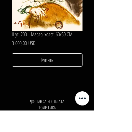
Шут, 2001. Масло, холст, 60х50 СМ.
Цена
3 000,00 USD
Купить
ДОСТАВКА И ОПЛАТА
ПОЛИТИКА
КОНФИДЕНЦИАЛЬНОСТИ
Телефон:
+380962165298
Телефон:
+380503571573