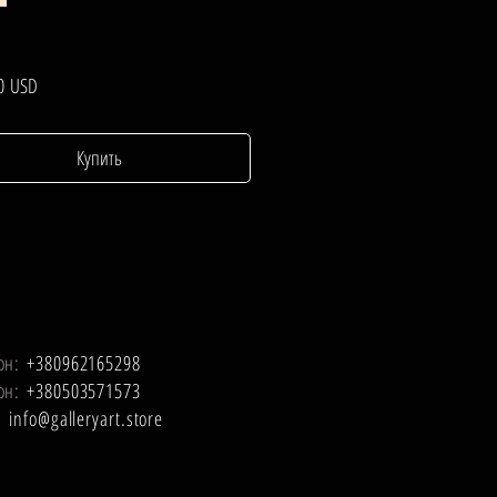
Цена
0 USD
Купить
он:
+380962165298
он:
+380503571573
l:
info@galleryart.store