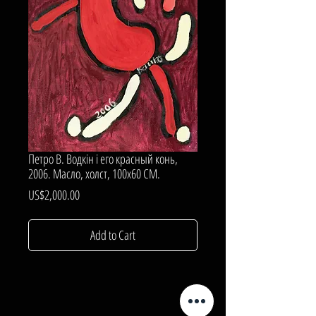
Петро В. Водкiн i его красный конь,
2006. Масло, холст, 100х60 СМ.
Price
US$2,000.00
Add to Cart